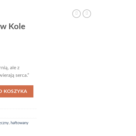
 w Kole
nią, ale z
ierają serca.”
a
O KOSZYKA
ręczny
,
haftowany