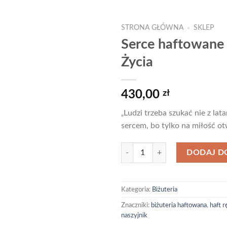
STRONA GŁÓWNA
»
SKLEP
Serce haftowane
Życia
Dodaj
do
listy
430,00
zł
życzeń
Ludzi trzeba szukać nie z latar
„
sercem, bo tylko na miłość otw
ilość Serce haftowane w Kole Życi
DODAJ D
Kategoria:
Biżuteria
Znaczniki:
biżuteria haftowana
,
haft 
naszyjnik