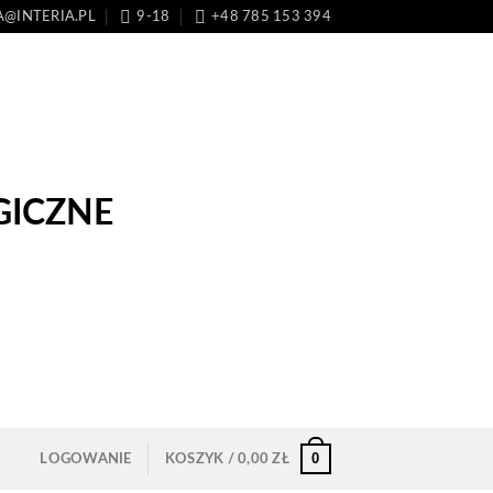
A@INTERIA.PL
9-18
+48 785 153 394
0
LOGOWANIE
KOSZYK /
0,00
ZŁ