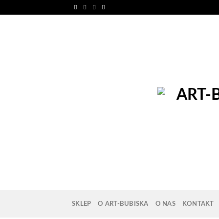
Skip
to
content
SKLEP
O ART-BUBISKA
O NAS
KONTAKT