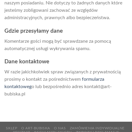
naszym posiadaniu. Nie dotyczy to żadnych danych które
jesteśmy zobligowani zachować ze względów
administracyjnych, prawnych albo bezpieczeństwa.
Gdzie przesyłamy dane
Komentarze gości mogą być sprawdzane za pomocą
automatycznej usługi wykrywania spamu.
Dane kontaktowe
W razie jakichkolwiek spraw związanych z prywatnością
prosimy o kontakt za pośrednictwem
formularza
kontaktoweg
o lub bezpośrednio adres kontakt@art-
bubiska.pl
SKLEP
O ART-BUBISKA
O NAS
ZAMÓWIENIA INDYWIDUALNE