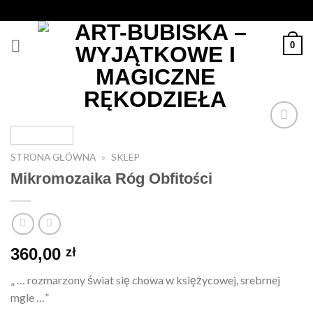
Skip
to
content
0
STRONA GŁÓWNA
»
SKLEP
Dodaj
Mikromozaika Róg Obfitości
do
listy
życzeń
360,00
zł
„ … rozmarzony świat się chowa w księżycowej, srebrnej
mgle …”