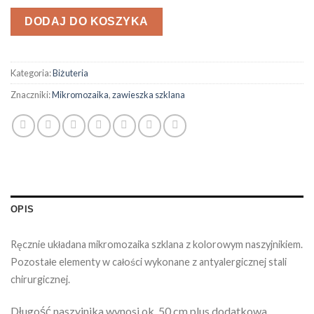
DODAJ DO KOSZYKA
Kategoria:
Biżuteria
Znaczniki:
Mikromozaika
,
zawieszka szklana
OPIS
Ręcznie układana mikromozaika szklana z kolorowym naszyjnikiem.
Pozostałe elementy w całości wykonane z antyalergicznej stali
chirurgicznej.
Długość naszyjnika wynosi ok. 50 cm plus dodatkowa